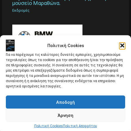
μουσείο Μαραθώνα.
Εκδρομές
Πολιτική Cookies
Για να παρέχουμε τις καλύτερες δυνατές εμπειρίες, χρησιμοποιούμε
τεχνολογίες όπως τα cookies για την αποθήκευση ή/και την πρόσβαση
σε πληροφορίες συσκευής. Η συναίνεση σε αυτές τις τεχνολογίες θα
μας επιτρέψει να επεξεργαζόμαστε δεδομένα όπως η συμπεριφορά
περιήγησης ή τα μοναδικά αναγνωριστικά σε αυτόν τον ιστότοπο. Η μη
συναίνεση ή η ανάκληση της συναίνεσης ενδέχεται να επηρεάσει
αρνητικά ορισμένες λειτουργίες.
Αποδοχή
Άρνηση
Κυριακή 28/2/16 επίσκεψη στο Μουσείο
Ούζου ‘ΚΑΡΩΝΗΣ’ στο Ναύπλιο.
Πολιτική Cookies
Πολιτική Απορρήτου