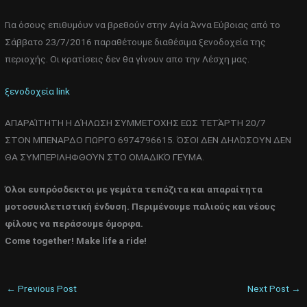
Για όσους επιθυμόυν να βρεθούν στην Αγία Άννα Εύβοιας από το
Σάββατο 23/7/2016 παραθέτουμε διαθέσιμα ξενοδοχεία της
περιοχής. Οι κρατίσεις δεν θα γίνουν απο την Λέσχη μας.
ξενοδοχεία link
ΑΠΑΡΑΊΤΗΤΗ Η ΔΉΛΩΣΗ ΣΥΜΜΕΤΟΧΗΣ ΕΩΣ ΤΕΤΆΡΤΗ 20/7
ΣΤΟΝ ΜΠΕΝΑΡΔΟ ΓΙΩΡΓΟ 6974796615. ΌΣΟΙ ΔΕΝ ΔΗΛΏΣΟΥΝ ΔΕΝ
ΘΑ ΣΥΜΠΕΡΙΛΗΦΘΟΎΝ ΣΤΟ ΟΜΑΔΙΚΌ ΓΕΎΜΑ.
Όλοι ευπρόσδεκτοι με γεμάτα τεπόζιτα και απαραίτητα
μοτοσυκλετιστική ένδυση. Περιμένουμε παλιούς και νέους
φίλους να περάσουμε όμορφα.
Come together! Make life a ride!
←
Previous Post
Next Post
→