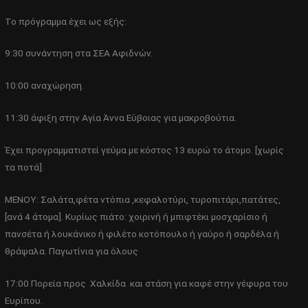
Το πρόγραμμα έχει ως εξής:
9:30 συνάντηση στα ΣΕΑ Αφιδνών.
10:00 αναχώρηση.
11:30 άφιξη στην Αγία Άννα Εύβοιας για μακροβούτια.
Έχει προγραμματιστεί γεύμα με κόστος 13 ευρώ το άτομο. [χωρίς
τα ποτά].
ΜΕΝΟΥ: Σαλάτα,φέτα ντόπια ,κεφαλοτύρι, τυροπιτάρι,πατάτες,
[ανά 4 άτομα]. Κυρίως πιάτο: χοιρινή ή μπιφτέκι μοσχαρίσιο ή
πανσέτα ή λουκάνικο ή φιλέτο κοτόπουλο ή γαύρο ή σαρδέλα ή
θράψαλα. Παγωτίνια για όλους
17:00 Πορεία προς Χαλκίδα και στάση για καφέ στην γέφυρα του
Ευρίπου.