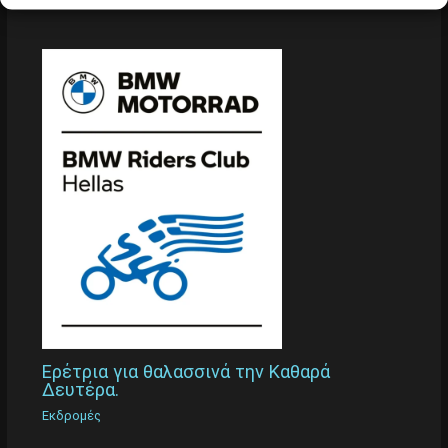
Εκδρομές
Ερέτρια για θαλασσινά την Καθαρά
Δευτέρα.
Εκδρομές