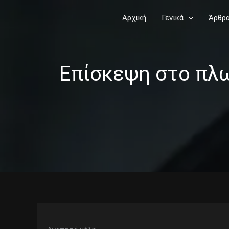
Skip
Αρχική
Γενικά
Άρθρ
to
content
Επίσκεψη στο πλ