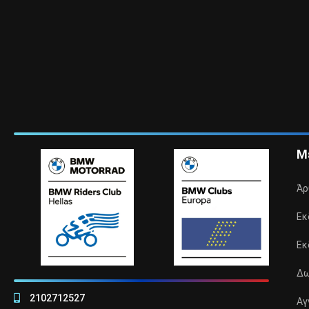
Μ
Άρ
Εκ
Εκ
Δω
2102712527
Αγ