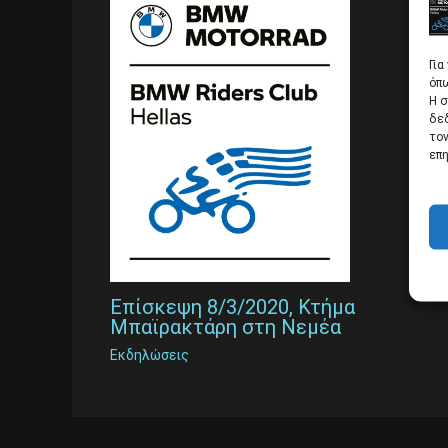
Για
όπω
Η σ
δε
τον
επη
Επίσκεψη 8/3/2020, Κτήμα
Μπαϊρακτάρη στη Νεμέα
Εκδηλώσεις