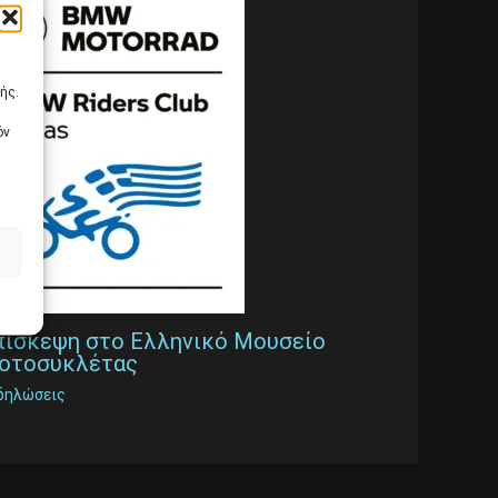
ής.
όν
πίσκεψη στο Ελληνικό Μουσείο
οτοσυκλέτας
δηλώσεις