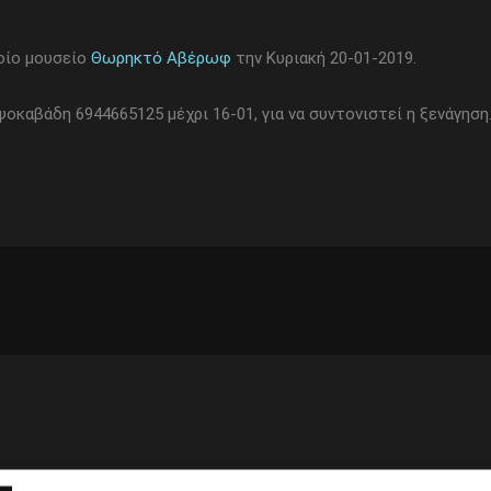
οίο μουσείο
Θωρηκτό Αβέρωφ
την Κυριακή 20-01-2019.
καβάδη 6944665125 μέχρι 16-01, για να συντονιστεί η ξενάγηση