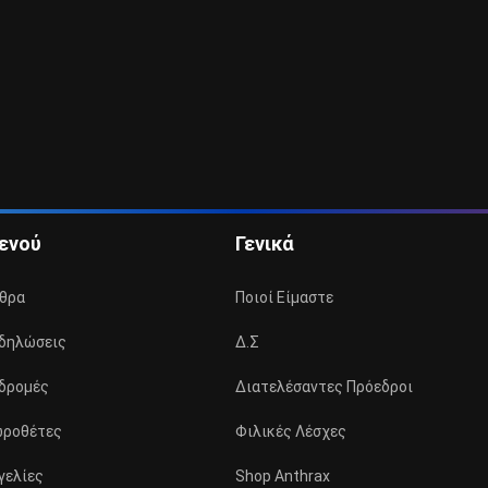
ενού
Γενικά
θρα
Ποιοί Είμαστε
δηλώσεις
Δ.Σ
δρομές
Διατελέσαντες Πρόεδροι
ροθέτες
Φιλικές Λέσχες
γελίες
Shop Anthrax