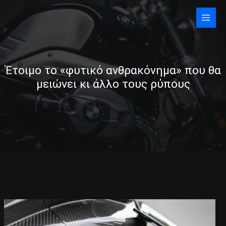
Skip
to
content
Έτοιμο το «φυτικό ανθρακόνημα» που θα
μειώνει κι άλλο τους ρύπους