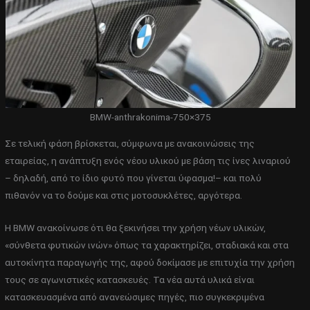
BMW-anthrakonima-750×375
Σε τελική φάση βρίσκεται, σύμφωνα με ανακοινώσεις της
εταιρείας, η ανάπτυξη ενός νέου υλικού με βάση τις ίνες λιναριού
– δηλαδή, από το ίδιο φυτό που γίνεται ύφασμα!– και πολύ
πιθανόν να το δούμε και στις μοτοσυκλέτες, αργότερα.
Η BMW ανακοίνωσε ότι θα ξεκινήσει την χρήση νέων υλικών,
«σύνθετα φυτικών ινών» όπως τα χαρακτηρίζει, σταδιακά και στα
αυτοκίνητα παραγωγής της, αφού δοκίμασε με επιτυχία την χρήση
τους σε αγωνιστικές κατασκευές. Τα νέα αυτά υλικά είναι
κατασκευασμένα από ανανεώσιμες πηγές, πιο συγκεκριμένα