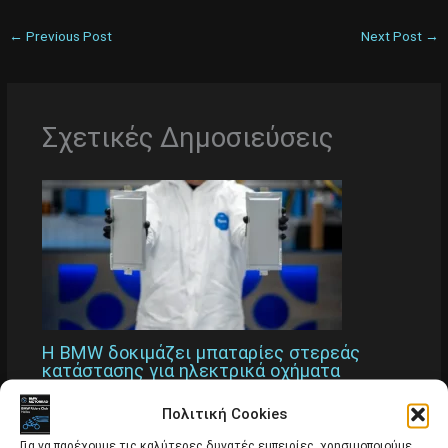
←
Previous Post
Next Post
→
Σχετικές Δημοσιεύσεις
H BMW δοκιμάζει μπαταρίες στερεάς
κατάστασης για ηλεκτρικά οχήματα
Άρθρα
Πολιτική Cookies
Για να παρέχουμε τις καλύτερες δυνατές εμπειρίες, χρησιμοποιούμε