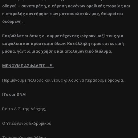
οδηγού – συνεπιβάτη, η τήρηση κανόνων ομαδικής πορείας και
η επιμελής συντήρηση των μοτοσυκλετών μας, θεωρείται
δεδομένη.
Επιβάλλεται όπως οι συμμετέχοντες φέρουν μαζί τους για
ασφάλεια και προστασία όλων: Κατάλληλη προστατευτική
μάσκα, γάντια μιας χρήσης και απολυμαντικό διάλυμα.
ΜΕΝΟΥΜΕ ΑΣΦΑΛΕΙΣ … !!!
Περιμένουμε παλιούς και νέους φίλους να περάσουμε όμορφα.
It
’
s
our
DNA
!
Για το Δ.Σ. της Λέσχης,
Ο Υπεύθυνος Εκδρομικού
Σπύρος Καψοκαβάδης