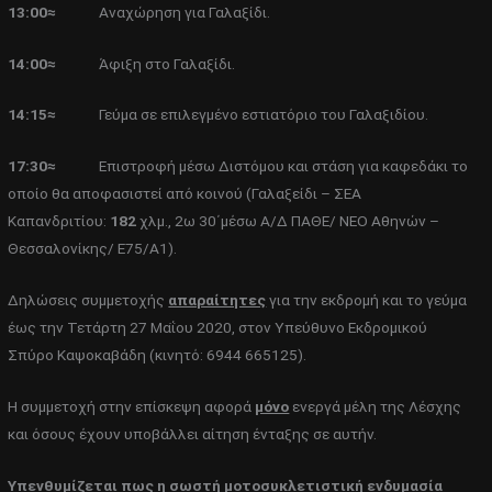
13:00≈
Αναχώρηση για Γαλαξίδι.
14:00≈
Άφιξη στο Γαλαξίδι.
14:15≈
Γεύμα σε επιλεγμένο εστιατόριο του Γαλαξιδίου.
17:30≈
Επιστροφή μέσω Διστόμου και στάση για καφεδάκι το
οποίο θα αποφασιστεί από κοινού (Γαλαξείδι – ΣΕΑ
Καπανδριτίου:
182
χλμ., 2ω 30΄μέσω Α/Δ ΠΑΘΕ/ ΝΕΟ Αθηνών –
Θεσσαλονίκης/ Ε75/Α1).
Δηλώσεις συμμετοχής
απαραίτητες
για την εκδρομή και το γεύμα
έως την Τετάρτη 27 Μαΐου 2020, στον Υπεύθυνο Εκδρομικού
Σπύρο Καψοκαβάδη (κινητό: 6944 665125).
Η συμμετοχή στην επίσκεψη αφορά
μόνο
ενεργά μέλη της Λέσχης
και όσους έχουν υποβάλλει αίτηση ένταξης σε αυτήν.
Υπενθυμίζεται πως η σωστή μοτοσυκλετιστική ενδυμασία