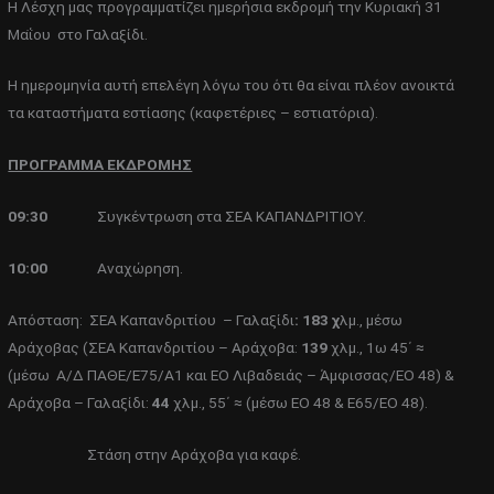
Η Λέσχη μας προγραμματίζει ημερήσια εκδρομή την Κυριακή 31
Μαΐου στο Γαλαξίδι.
Η ημερομηνία αυτή επελέγη λόγω του ότι θα είναι πλέον ανοικτά
τα καταστήματα εστίασης (καφετέριες – εστιατόρια).
ΠΡΟΓΡΑΜΜΑ ΕΚΔΡΟΜΗΣ
09:30
Συγκέντρωση στα ΣΕΑ ΚΑΠΑΝΔΡΙΤΙΟΥ.
10:00
Αναχώρηση.
Απόσταση:
ΣΕΑ Καπανδριτίου – Γαλαξίδι
: 183 χ
λμ., μέσω
Αράχοβας (ΣΕΑ Καπανδριτίου – Αράχοβα:
139
χλμ., 1ω 45΄ ≈
(μέσω Α/Δ ΠΑΘΕ/Ε75/Α1 και ΕΟ Λιβαδειάς – Άμφισσας/ΕΟ 48) &
Αράχοβα – Γαλαξίδι:
44
χλμ., 55΄ ≈ (μέσω ΕΟ 48 & Ε65/ΕΟ 48).
Στάση στην Αράχοβα για καφέ.