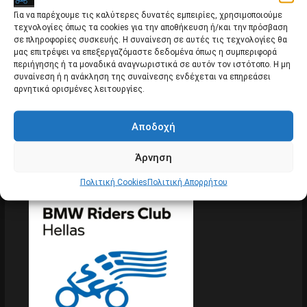
Για να παρέχουμε τις καλύτερες δυνατές εμπειρίες, χρησιμοποιούμε
τεχνολογίες όπως τα cookies για την αποθήκευση ή/και την πρόσβαση
σε πληροφορίες συσκευής. Η συναίνεση σε αυτές τις τεχνολογίες θα
μας επιτρέψει να επεξεργαζόμαστε δεδομένα όπως η συμπεριφορά
περιήγησης ή τα μοναδικά αναγνωριστικά σε αυτόν τον ιστότοπο. Η μη
Κυριακή 14/2 επίσκεψη στο αρχαιολογικό
συναίνεση ή η ανάκληση της συναίνεσης ενδέχεται να επηρεάσει
μουσείο Μαραθώνα.
αρνητικά ορισμένες λειτουργίες.
Εκδρομές
Αποδοχή
Άρνηση
Πολιτική Cookies
Πολιτική Απορρήτου