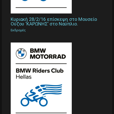
Κυριακή 28/2/16 επίσκεψη στο Μουσείο
Ούζου ‘ΚΑΡΩΝΗΣ’ στο Ναύπλιο.
Εκδρομές