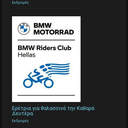
Εκδρομές
Ερέτρια για θαλασσινά την Καθαρά
Δευτέρα.
Εκδρομές