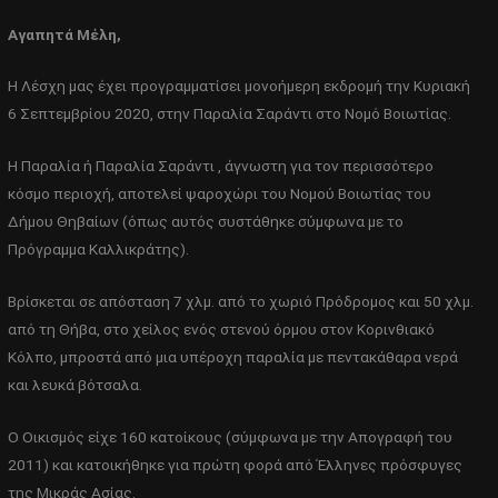
Αγαπητά Μέλη,
Η Λέσχη μας έχει προγραμματίσει μονοήμερη εκδρομή την Κυριακή
6 Σεπτεμβρίου 2020, στην Παραλία Σαράντι στο Νομό Βοιωτίας.
Η Παραλία ή Παραλία Σαράντι , άγνωστη για τον περισσότερο
κόσμο περιοχή, αποτελεί ψαροχώρι του Νομού Βοιωτίας του
Δήμου Θηβαίων (όπως αυτός συστάθηκε σύμφωνα με το
Πρόγραμμα Καλλικράτης).
Βρίσκεται σε απόσταση 7 χλμ. από το χωριό Πρόδρομος και 50 χλμ.
από τη Θήβα, στο χείλος ενός στενού όρμου στον Κορινθιακό
Κόλπο, μπροστά από μια υπέροχη παραλία με πεντακάθαρα νερά
και λευκά βότσαλα.
Ο Οικισμός είχε 160 κατοίκους (σύμφωνα με την Απογραφή του
2011) και κατοικήθηκε για πρώτη φορά από Έλληνες πρόσφυγες
της Μικράς Ασίας.