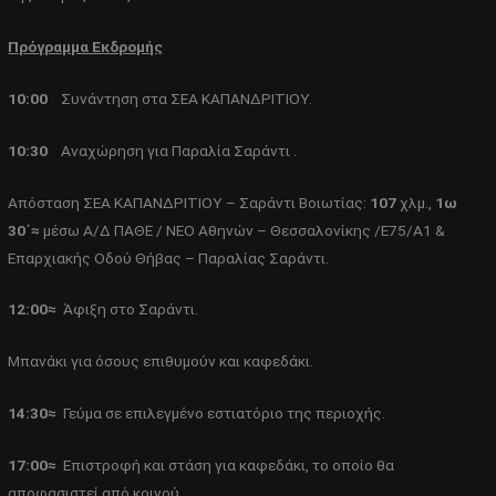
Πρόγραμμα Εκδρομής
10:00
Συνάντηση στα ΣΕΑ ΚΑΠΑΝΔΡΙΤΙΟΥ.
10:30
Αναχώρηση για Παραλία Σαράντι .
Απόσταση ΣΕΑ ΚΑΠΑΝΔΡΙΤΙΟΥ – Σαράντι Βοιωτίας:
107
χλμ.,
1ω
30΄≈
μέσω Α/Δ ΠΑΘΕ / ΝΕΟ Αθηνών – Θεσσαλονίκης /Ε75/Α1 &
Επαρχιακής Οδού Θήβας – Παραλίας Σαράντι.
12:00≈
Άφιξη στο Σαράντι.
Μπανάκι για όσους επιθυμούν και καφεδάκι.
14:30≈
Γεύμα σε επιλεγμένο εστιατόριο της περιοχής.
17:00≈
Επιστροφή και στάση για καφεδάκι, το οποίο θα
αποφασιστεί από κοινού.