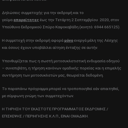
Δηλώσεις συμμετοχής για την εκδρομή και το
γεύμα
απαραίτητες
έως την Τετάρτη 2 Σεπτεμβρίου 2020, στον
Υπεύθυνο Εκδρομικού Σπύρο Καψοκαβάδη (κινητό: 6944 665125).
Η συμμετοχή στην εκδρομή αφορά
μόνο
ενεργά μέλη της Λέσχης
και όσους έχουν υποβάλλει αίτηση ένταξης σε αυτήν.
Υπενθυμίζεται πως η σωστή μοτοσυκλετιστική ενδυμασία οδηγού
– συνεπιβάτη, η τήρηση κανόνων ομαδικής πορείας και η επιμελής
συντήρηση των μοτοσυκλετών μας, θεωρείται δεδομένη.
Το παραπάνω πρόγραμμα μπορεί να τροποποιηθεί εάν απαιτηθεί,
με σύμφωνη γνώμη των συμμετεχόντων.
Η ΤΗΡΗΣΗ ΤΟΥ ΕΚΑΣΤΟΤΕ ΠΡΟΓΡΑΜΜΑΤΟΣ ΕΚΔΡΟΜΗΣ /
ΕΠΙΣΚΕΨΗΣ / ΠΕΡΙΗΓΗΣΗΣ Κ.Λ.Π., ΕΙΝΑΙ ΟΜΑΔΙΚΗ.