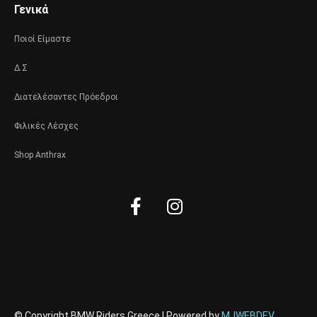
Γενικά
Ποιοί Είμαστε
Δ.Σ
Διατελέσαντες Πρόεδροι
Φιλικές Λέσχες
Shop Anthrax
Facebook-
Instagram
f
© Copyright BMW Riders Greece | Powered by
MJWEBDEV