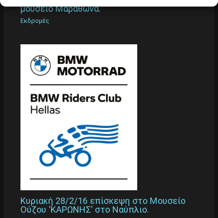
μουσείο Μαραθώνα.
Εκδρομές
Κυριακή 28/2/16 επίσκεψη στο Μουσείο
Ούζου ‘ΚΑΡΩΝΗΣ’ στο Ναύπλιο.