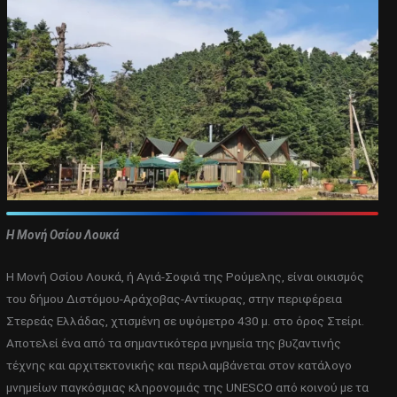
Η Μονή Οσίου Λουκά
Η Μονή Οσίου Λουκά, ή Αγιά-Σοφιά της Ρούμελης, είναι οικισμός
του δήμου Διστόμου-Αράχοβας-Αντίκυρας, στην περιφέρεια
Στερεάς Ελλάδας, χτισμένη σε υψόμετρο 430 μ. στο όρος Στείρι.
Αποτελεί ένα από τα σημαντικότερα μνημεία της βυζαντινής
τέχνης και αρχιτεκτονικής και περιλαμβάνεται στον κατάλογο
μνημείων παγκόσμιας κληρονομιάς της UNESCO από κοινού με τα