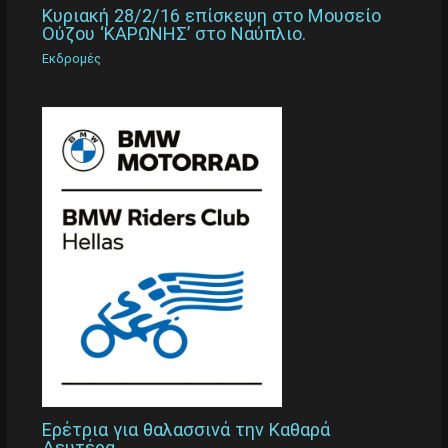
Κυριακή 28/2/16 επίσκεψη στο Μουσείο
Ούζου ‘ΚΑΡΩΝΗΣ’ στο Ναύπλιο.
Εκδρομές
Ερέτρια για θαλασσινά την Καθαρά
Δευτέρα.