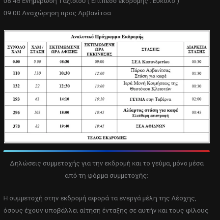
08:45 Ενημέρωση Ταξιδιού ( Επίπεδο εκδρομής : Εύκολο )
09:00 Αναχώρηση προς Αρβανίτσα.
Δηλώσεις συμμετοχής για την εκδρομή και το γεύμα, μόνο μέσα
από τη φόρμα συμμετοχής:
Η συμμετοχή στην εκδρομή αφορά τα ενεργά μέλη της Λέσχης,
όσους έχουν υποβάλλει αίτηση ένταξης σε αυτήν και τους φίλους