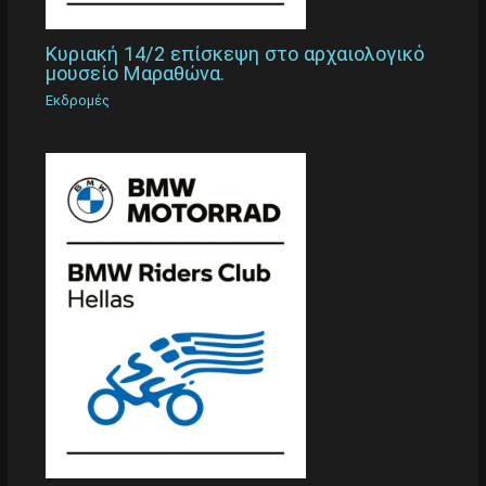
Κυριακή 14/2 επίσκεψη στο αρχαιολογικό
μουσείο Μαραθώνα.
Εκδρομές