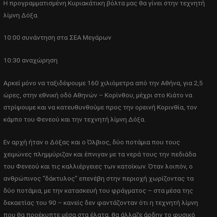
Η προγραμματισμένη Κυριακάτικη βόλτα μας θα γίνει στην τεχνητή
λίμνη Δόξα.
10:00 συνάντηση στα ΣΕΑ Μεγάρων
10:30 αναχώρηση
Αρκεί μόνο να ταξιδέψουμε 160 χιλιόμετρα από την Αθήνα, για 2,5
ώρες, στην εθνική οδό Αθηνών – Κορίνθου, μέχρι στο Κιάτο να
στρίψουμε και να κατευθυνθούμε προς την ορεινή Κορινθία, τον
κάμπο του Φενεού και την τεχνητή λίμνη Δόξα.
Εν αρχή ήταν ο Δόξας και ο Όλβιος, δύο ποτάμια που τους
χειμώνες πλημμύριζαν και έπνιγαν με τα νερά τους την πεδιάδα
του Φενεού και τις καλλιέργειες των κατοίκων. Όταν λοιπόν, ο
ανθρώπινος “δάκτυλος” επενέβη στην περιοχή χωρίζοντας τα
δύο ποτάμια, με την κατασκευή του φράγματος – στα μέσα της
δεκαετίας του 90 – κανείς δεν φαντάζονταν ότι η τεχνητή λίμνη
που θα προέκυπτε μέσα στα έλατα, θα άλλαζε άρδην το φυσικό