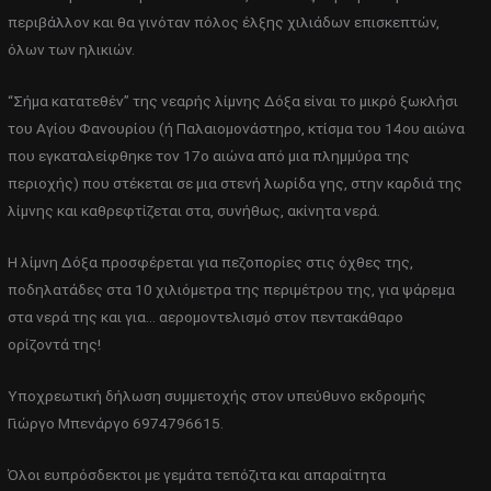
περιβάλλον και θα γινόταν πόλος έλξης χιλιάδων επισκεπτών,
όλων των ηλικιών.
“Σήμα κατατεθέν” της νεαρής λίμνης Δόξα είναι το μικρό ξωκλήσι
του Αγίου Φανουρίου (ή Παλαιομονάστηρο, κτίσμα του 14ου αιώνα
που εγκαταλείφθηκε τον 17ο αιώνα από μια πλημμύρα της
περιοχής) που στέκεται σε μια στενή λωρίδα γης, στην καρδιά της
λίμνης και καθρεφτίζεται στα, συνήθως, ακίνητα νερά.
Η λίμνη Δόξα προσφέρεται για πεζοπορίες στις όχθες της,
ποδηλατάδες στα 10 χιλιόμετρα της περιμέτρου της, για ψάρεμα
στα νερά της και για… αερομοντελισμό στον πεντακάθαρο
ορίζοντά της!
Υποχρεωτική δήλωση συμμετοχής στον υπεύθυνο εκδρομής
Γιώργο Μπενάργο 6974796615.
Όλοι ευπρόσδεκτοι με γεμάτα τεπόζιτα και απαραίτητα