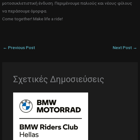
μοτοσυκλετιστική ένδυση. Περιμένουμε παλιούς και νέους φίλους
να περάσουμε όμορφα.
Come together! Make life a ride!
←
Previous Post
Next Post
→
Σχετικές Δημοσιεύσεις