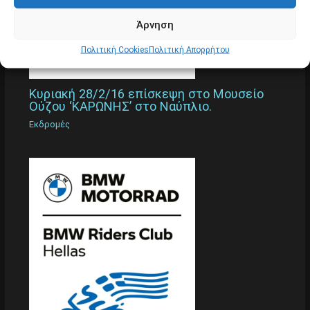
Άρνηση
Πολιτική Cookies
Πολιτική Απορρήτου
Κυριακή 28/2/16 επίσκεψη στο Μουσείο
Ούζου ‘ΚΑΡΩΝΗΣ’ στο Ναύπλιο.
Εκδρομές