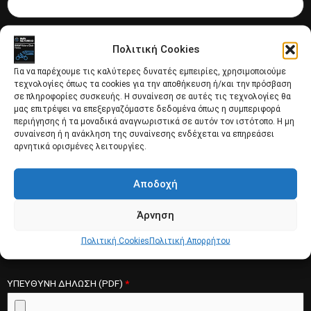
Πολιτική Cookies
ΕΤΟΣ
*
Για να παρέχουμε τις καλύτερες δυνατές εμπειρίες, χρησιμοποιούμε
τεχνολογίες όπως τα cookies για την αποθήκευση ή/και την πρόσβαση
σε πληροφορίες συσκευής. Η συναίνεση σε αυτές τις τεχνολογίες θα
μας επιτρέψει να επεξεργαζόμαστε δεδομένα όπως η συμπεριφορά
περιήγησης ή τα μοναδικά αναγνωριστικά σε αυτόν τον ιστότοπο. Η μη
ΑΡ.ΚΥΚΛΟΦΟΡΙΑΣ
*
συναίνεση ή η ανάκληση της συναίνεσης ενδέχεται να επηρεάσει
αρνητικά ορισμένες λειτουργίες.
Αποδοχή
ΠΡΟΤΕΙΝΟΜΕΝΟΣ/Η ΑΠΟ (ΟΝΟΜΑ ΜΕΛΟΥΣ)
Άρνηση
Πολιτική Cookies
Πολιτική Απορρήτου
ΥΠΕΥΘΥΝΗ ΔΗΛΩΣΗ (PDF)
*