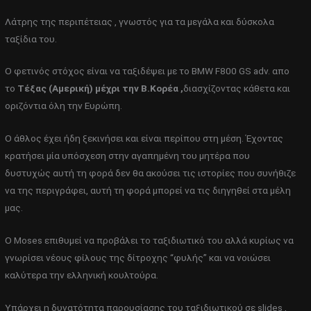
Λάτρης της περιπέτειας , γνωστός για τα μεγάλα και δύσκολα
ταξίδια του.
Ο φετινός στόχος είναι να ταξιδέψει με το BMW F800 GS adv. απο
το
Τέξας (Αμερική) μέχρι την Β.Κορέα ,
διασχίζοντας κάθετα και
οριζόντια όλη την Ευρώπη.
Ο άθλος έχει ήδη ξεκινήσει και είναι περίπου στη μέση. Έχοντας
κρατήσει μία υπόσχεση στην αγαπημένη του μητέρα που
δυστυχώς αυτή τη φορά δεν θα ακούσει τις ιστορίες που συνήθιζε
να της περιγράφει, αυτή τη φορά μπορεί να τις διηγηθεί στα μέλη
μας.
Ο Moses επιθυμεί να προβάλει το ταξιδιωτικό του αλλά κυρίως να
γνωρίσει νέους φίλους της δίτροχης “φυλής” και να νοιώσει
καλύτερα την ελληνική κουλτούρα.
Υπάρχει η δυνατότητα παρουσίασης του ταξιδιωτικού σε slides ,