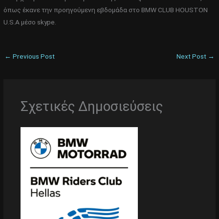
όπως έκανε την προηγούμενη εβδομάδα στο BMW CLUB HOUSTON
U.S.A μέσο skype.
←
Previous Post
Next Post
→
Σχετικές Δημοσιεύσεις