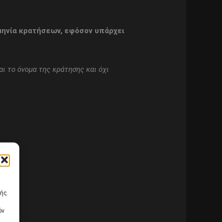
μηνία κρατήσεων, εφόσον υπάρχει
ι το όνομα της κράτησης και όχι
ής.
όν