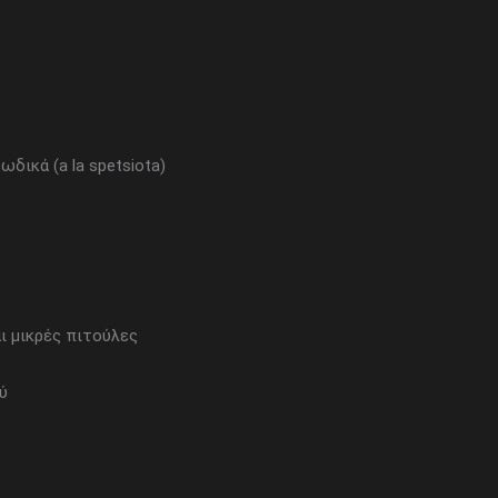
δικά (a la spetsiota)
ι μικρές πιτούλες
ύ