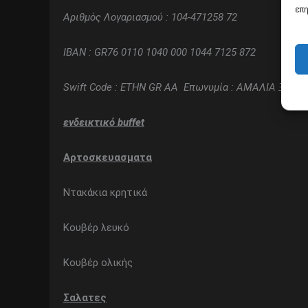
επη
Αριθμός Λογαριασμού : 104-471258 72
IBAN : GR76 0110 1040 000 1044 7125 872
Swift Code : ETHN GR AA
Επωνυμία : ΑΜΑΛΙΑ ΞΕΝΟΔ
ενδεικτικό
buffet
Αρτοσκευασματα
Ντακάκια κρητικά
Κουβέρ λευκό
Κουβέρ ολικής
Σαλατες