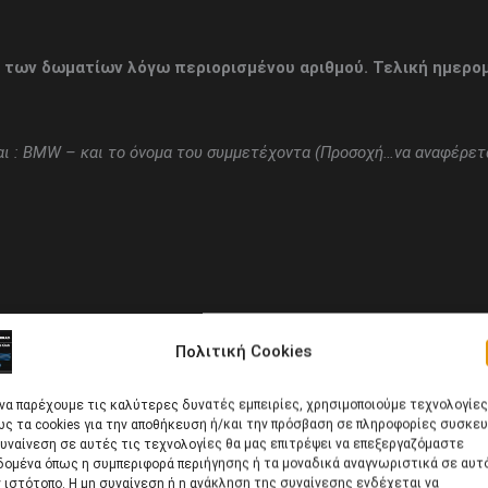
 των δωματίων λόγω περιορισμένου αριθμού. Τελική ημερο
ι : ΒΜ
W
– και το όνομα του συμμετέχοντα (Προσοχή…να αναφέρετα
Πολιτική Cookies
ΜΑΛΙΑ ΞΕΝΟΔΟΧΕΙΑΚΗ ΚΑΙ ΤΟΥΡΙΣΤΙΚΗ Α.Ε.
 να παρέχουμε τις καλύτερες δυνατές εμπειρίες, χρησιμοποιούμε τεχνολογίες
ς τα cookies για την αποθήκευση ή/και την πρόσβαση σε πληροφορίες συσκευ
υναίνεση σε αυτές τις τεχνολογίες θα μας επιτρέψει να επεξεργαζόμαστε
δομένα όπως η συμπεριφορά περιήγησης ή τα μοναδικά αναγνωριστικά σε αυτ
 ιστότοπο. Η μη συναίνεση ή η ανάκληση της συναίνεσης ενδέχεται να