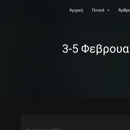
Skip
Αρχική
Γενικά
Άρθρ
to
content
3-5 Φεβρουα