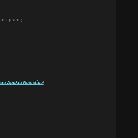
ρι πρωίας.
είο Αμαλία Ναυπλίου
!