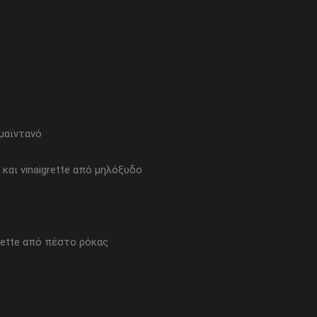
μαϊντανό
και vinaigrette από μηλόξυδο
grette από πέστο ρόκας