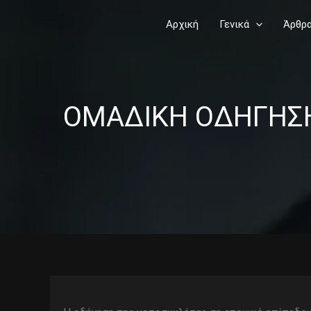
Skip
Αρχική
Γενικά
Άρθρ
to
content
ΟΜΑΔΙΚΗ ΟΔΗΓΗΣΗ 