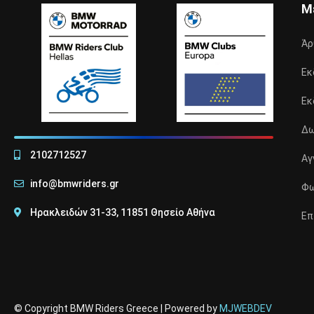
Μ
Άρ
Εκ
Εκ
Δω
2102712527
Αγ
info@bmwriders.gr
Φω
Ηρακλειδών 31-33, 11851 Θησείο Αθήνα
Επ
© Copyright BMW Riders Greece | Powered by
MJWEBDEV