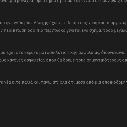
ναι μία μοναχική δραστηριότητα, με την έννοια ότι συνήθως δεν
με την αιγίδα μίας Λέσχης έχουν τη δική τους χάρη και οι οργαν
ν περίπτωση όσο πιο περίπλοκο γίνεται ένα σχήμα, τόσο μεγαλύ
 που έχει στα θέματα μοτοσικλετιστικής ασφάλειας, διοργανώνει τ
υς κανόνες ασφαλείας όπου θα δούμε τους σημαντικότερους απ
τε νέα είτε παλιά και πάνω απ’ όλα ότι μέσα από μία εποικοδομη