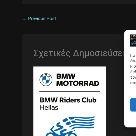
←
Previous Post
Σχετικές Δημοσιεύσεις
Για
όπω
Η σ
δε
τον
επη