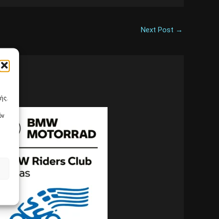
Next Post
→
ής.
όν