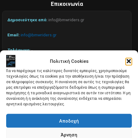
Επικοινωνία
Δημοσιεύτηκε από:
info@bmwriders.gr
Email:
info@bmwriders.gr
Τηλέφωνο:
-
Πολιτική Cookies
Ημ/νία Δημοσίευσης:
01/06/2025
Για να παρέχουμε τις καλύτερες δυνατές εμπειρίες, χρησιμοποιούμε
τεχνολογίες όπως τα cookies για την αποθήκευση ή/και την πρόσβαση
σε πληροφορίες συσκευής. Η συναίνεση σε αυτές τις τεχνολογίες θα
μας επιτρέψει να επεξεργαζόμαστε δεδομένα όπως η συμπεριφορά
περιήγησης ή τα μοναδικά αναγνωριστικά σε αυτόν τον ιστότοπο. Η μη
Τιμή
συναίνεση ή η ανάκληση της συναίνεσης ενδέχεται να επηρεάσει
500 €
αρνητικά ορισμένες λειτουργίες.
Αποδοχή
Άρνηση