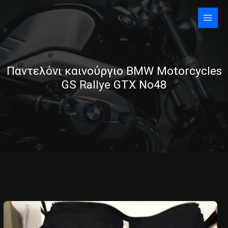
Skip
to
content
Παντελόνι καινούργιο BMW Motorcycles
GS Rallye GTX Νο48