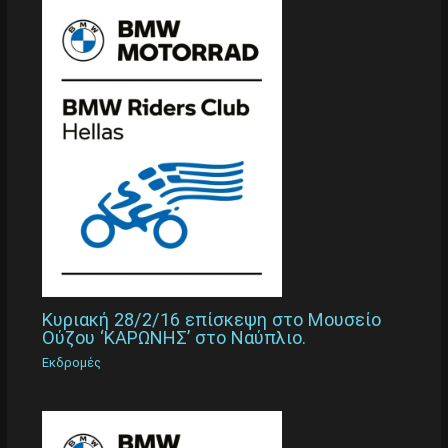
Κυριακή 28/2/16 επίσκεψη στο Μουσείο
Ούζου ‘ΚΑΡΩΝΗΣ’ στο Ναύπλιο.
Εκδρομές