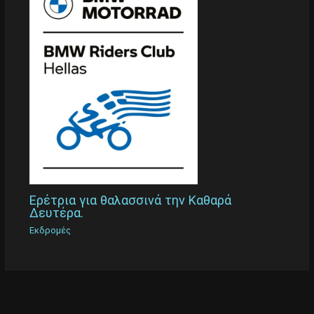
Ερέτρια για θαλασσινά την Καθαρά
Δευτέρα.
Εκδρομές