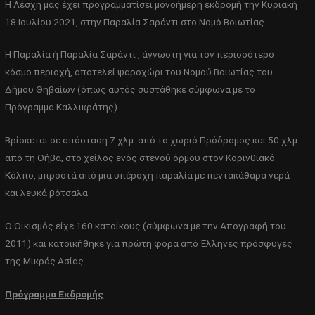
Η Λέσχη μας έχει προγραμματίσει μονοήμερη εκδρομή την Κυριακή
18 Ιουλίου 2021, στην Παραλία Σαράντι στο Νομό Βοιωτίας.
Η Παραλία ή Παραλία Σαράντι , άγνωστη για τον περισσότερο
κόσμο περιοχή, αποτελεί ψαροχώρι του Νομού Βοιωτίας του
Δήμου Θηβαίων (όπως αυτός συστάθηκε σύμφωνα με το
Πρόγραμμα Καλλικράτης).
Βρίσκεται σε απόσταση 7 χλμ. από το χωριό Πρόδρομος και 50 χλμ.
από τη Θήβα, στο χείλος ενός στενού όρμου στον Κορινθιακό
Κόλπο, μπροστά από μια υπέροχη παραλία με πεντακάθαρα νερά
και λευκά βότσαλα.
Ο Οικισμός είχε 160 κατοίκους (σύμφωνα με την Απογραφή του
2011) και κατοικήθηκε για πρώτη φορά από Έλληνες πρόσφυγες
της Μικράς Ασίας.
Πρόγραμμα Εκδρομής