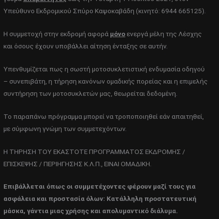
Υπεύθυνο Εκδρομικού Σπύρο Καψοκαβάδη (κινητό: 6944 665125).
Η συμμετοχή στην εκδρομή αφορά
μόνο
ενεργά μέλη της Λέσχης
και όσους έχουν υποβάλλει αίτηση ένταξης σε αυτήν.
Υπενθυμίζεται πως η σωστή μοτοσυκλετιστική ενδυμασία οδηγού
– συνεπιβάτη, η τήρηση κανόνων ομαδικής πορείας και η επιμελής
συντήρηση των μοτοσυκλετών μας, θεωρείται δεδομένη.
Το παραπάνω πρόγραμμα μπορεί να τροποποιηθεί εάν απαιτηθεί,
με σύμφωνη γνώμη των συμμετεχόντων.
Η ΤΗΡΗΣΗ ΤΟΥ ΕΚΑΣΤΟΤΕ ΠΡΟΓΡΑΜΜΑΤΟΣ ΕΚΔΡΟΜΗΣ /
ΕΠΙΣΚΕΨΗΣ / ΠΕΡΙΗΓΗΣΗΣ Κ.Λ.Π., ΕΙΝΑΙ ΟΜΑΔΙΚΗ.
Επιβάλλεται όπως οι συμμετέχοντες φέρουν μαζί τους για
ασφάλεια και προστασία όλων: Κατάλληλη προστατευτική
μάσκα, γάντια μιας χρήσης και απολυμαντικό διάλυμα.