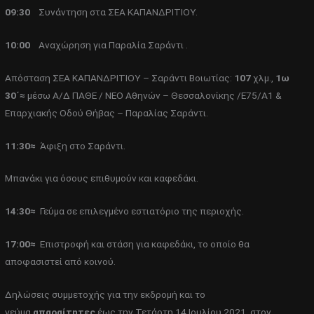
09:30
Συνάντηση στα ΣΕΑ ΚΑΠΑΝΔΡΙΤΙΟΥ.
10:00
Αναχώρηση για Παραλία Σαράντι .
Απόσταση ΣΕΑ ΚΑΠΑΝΔΡΙΤΙΟΥ – Σαράντι Βοιωτίας:
107
χλμ.,
1ω
30΄≈
μέσω Α/Δ ΠΑΘΕ / ΝΕΟ Αθηνών – Θεσσαλονίκης /Ε75/Α1 &
Επαρχιακής Οδού Θήβας – Παραλίας Σαράντι.
11:30≈
Άφιξη στο Σαράντι.
Μπανάκι για όσους επιθυμούν και καφεδάκι.
14:30≈
Γεύμα σε επιλεγμένο εστιατόριο της περιοχής.
17:00≈
Επιστροφή και στάση για καφεδάκι, το οποίο θα
αποφασιστεί από κοινού.
Δηλώσεις συμμετοχής για την εκδρομή και το
γεύμα
απαραίτητες
έως την Τετάρτη 14 Ιουλίου 2021, στον