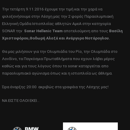
Την τετάρτη 9.11.2016 έχουμε την τιμή και την χαρά να
φιλοξενήσουμε στην Λέσχη μας την 2 φορές Παραολυμπιακή
Ελληνική Ομάδα Ιστιοπλοΐας αθλητών ΑμεΑ στην κατηγορία
SONAR την
Sonar Hellenic Team
αποτελούμενη απο τους
Βασίλη
Χριστοφόρου,Θοδωρή Αλεξά και Ανάργυρο Νοτάρογλου.
Θα μας μιλήσουν για την Ολυμπιάδα του Ρίο, την Ολυμπάδα στο
Λονδίνο, τα Παγκόσμια Πρωταθλήματα που εχουν λάβει μέρος
καθώς και για τους λόγους όπου το sonar καταργείται απο
παραολυμπιακό αγώνισμα όπως και η ιστιοπλοΐα ως άθλημα.
Ώρα έναρξης 20:00 ακριβώς στα γραφέια της Λέσχης μας!
ΝΑ ΕΙΣΤΕ ΟΛΟΙ ΕΚΕΙ…