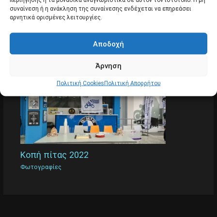
συναίνεση ή η ανάκληση της συναίνεσης ενδέχεται να επηρεάσει
αρνητικά ορισμένες λειτουργίες.
BBQ στη Λέσχης μας 2022
Αποδοχή
Φωτογραφίες
Άρνηση
Πολιτική Cookies
Πολιτική Απορρήτου
Κοπή πίτας 2022
Φωτογραφίες