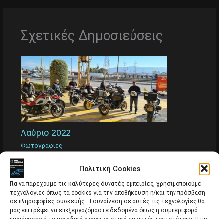
Σχετικές Δημοσιεύσεις
Λαύριο 2022
Φωτογραφίες
Πολιτική Cookies
Για να παρέχουμε τις καλύτερες δυνατές εμπειρίες, χρησιμοποιούμε
τεχνολογίες όπως τα cookies για την αποθήκευση ή/και την πρόσβαση
σε πληροφορίες συσκευής. Η συναίνεση σε αυτές τις τεχνολογίες θα
μας επιτρέψει να επεξεργαζόμαστε δεδομένα όπως η συμπεριφορά
περιήγησης ή τα μοναδικά αναγνωριστικά σε αυτόν τον ιστότοπο. Η μη