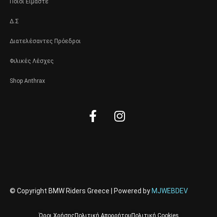
Ποιοί Είμαστε
Δ.Σ
Διατελέσαντες Πρόεδροι
Φιλικές Λέσχες
Shop Anthrax
Facebook-
Instagram
f
© Copyright BMW Riders Greece | Powered by
MJWEBDEV
Όροι Χρήσης
Πολιτική Απορρήτου
Πολιτική Cookies