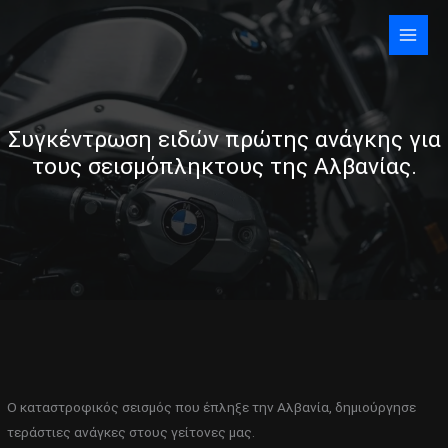
Skip
to
content
Συγκέντρωση ειδών πρώτης ανάγκης για
τους σεισμόπληκτους της Αλβανίας.
Ο καταστροφικός σεισμός που έπληξε την Αλβανία, δημιούργησε
τεράστιες ανάγκες στους γείτονες μας.