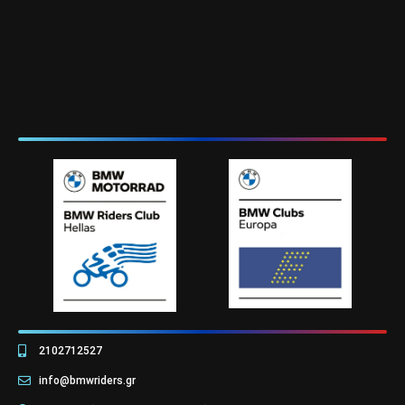
2102712527
info@bmwriders.gr