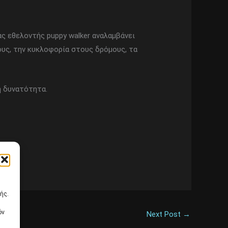
ς εθελοντής puppy walker αναλαμβάνει
ους, την κυκλοφορία στους δρόμους, τα
η δυνατότητα.
ής.
όν
Next Post
→