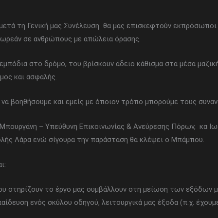
 μετά τη Γενική μας Συνέλευση θα μας επισκεφτούν εκπρόσωποι
 δωρεάν σε ανθρώπους με απώλεια όρασης.
εμπόδια στο δρόμο, του βρίσκουν άδειο κάθισμα στα μέσα μαζική
ομος και ασφαλής.
ι να βοηθήσουμε και εμείς με όποιον τρόπο μπορούμε τους συνα
 Μπουργάνη – Υπεύθυνη Επικοινωνίας & Ανεύρεσης Πόρων, κα Ιω
ολής Λάρα ενώ σίγουρα την παράσταση θα κλέψει ο Μπάμπου.
ι:
ου στηρίζουν το έργο μας συμβάλλουν στη μείωση των εξόδων μα
ίδευση ενός σκύλου οδηγού, λειτουργικά μας έξοδα (π.χ. έχουμε