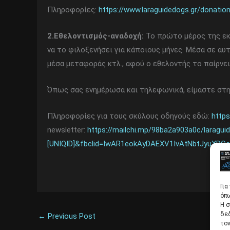
Πληροφορίες:
https://www.laraguidedogs.gr/donatio
2.Εθελοντισμός-αναδοχή:
Το πρώτο μέρος της εκπ
να το φιλοξενήσει για κάποιους μήνες. Μέσα σε α
μέσα μεταφοράς κτλ., αφού ο εθελοντής το παίρνει
Όπως σας ενημέρωσα και τηλεφωνικά, είμαστε στη 
Πληροφορίες για τους σκύλους οδηγούς εδώ:
https
newsletter:
https://mailchi.mp/98ba2a903a0c/laragu
[UNIQID]&fbclid=IwAR1eokAyDAEXV1IvAtNbtJyuXD
Για
όπω
Η σ
δε
←
Previous Post
τον